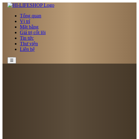
Tổng quan
Vị trí
Mặt bằng
Giá trị cốt lõi
Tin tức
Thư viện
Liên hệ
☰