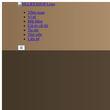
Tổng quan
Vị trí
Mặt bằng
Giá trị cốt lõi
Tin tức
Thư viện
Liên hệ
☰