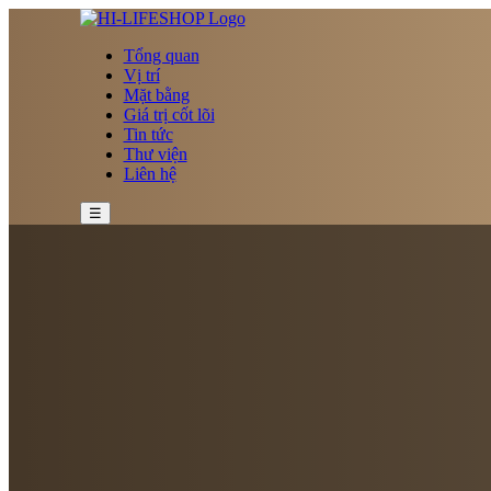
Tổng quan
Vị trí
Mặt bằng
Giá trị cốt lõi
Tin tức
Thư viện
Liên hệ
☰