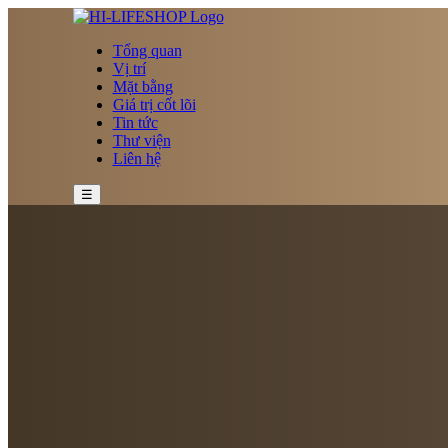
Tổng quan
Vị trí
Mặt bằng
Giá trị cốt lõi
Tin tức
Thư viện
Liên hệ
☰