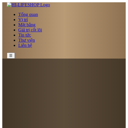
Tổng quan
Vị trí
Mặt bằng
Giá trị cốt lõi
Tin tức
Thư viện
Liên hệ
☰