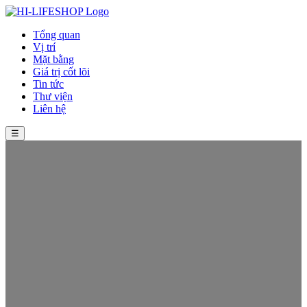
Tổng quan
Vị trí
Mặt bằng
Giá trị cốt lõi
Tin tức
Thư viện
Liên hệ
☰